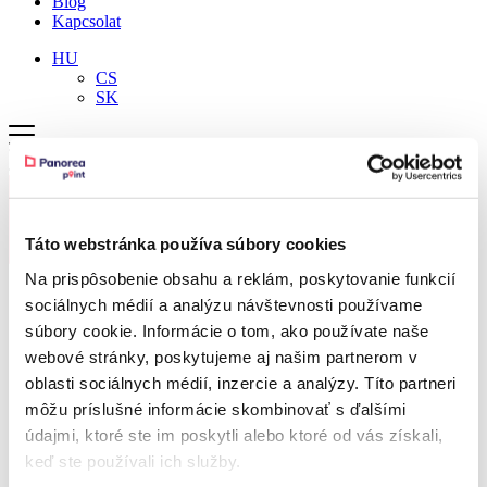
Blog
Kapcsolat
HU
CS
SK
Táto webstránka používa súbory cookies
Na prispôsobenie obsahu a reklám, poskytovanie funkcií
sociálnych médií a analýzu návštevnosti používame
súbory cookie. Informácie o tom, ako používate naše
webové stránky, poskytujeme aj našim partnerom v
oblasti sociálnych médií, inzercie a analýzy. Títo partneri
Pergolák
môžu príslušné informácie skombinovať s ďalšími
Télikertek
Kerti házak
údajmi, ktoré ste im poskytli alebo ktoré od vás získali,
Konfigurátorok
keď ste používali ich služby.
Megvalósítások