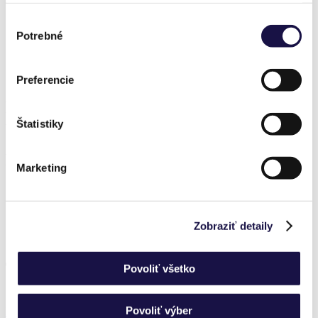
Rólunk
Blog
Výber
Kapcsolat
Potrebné
súhlasu
Kezdőlap
Megvalósítások
PANOGLASS Alumínium pergola üveggel
Preferencie
PANOGLASS Alumínium pergola
üveggel
Štatistiky
Részletek
Marketing
Zobraziť detaily
Termékek
Povoliť všetko
Povoliť výber
PANOGLASS Alumínium pergola üveggel