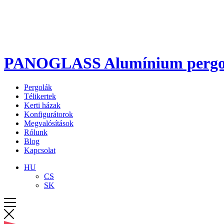
PANOGLASS Alumínium pergola 
Pergolák
Télikertek
Kerti házak
Konfigurátorok
Megvalósítások
Rólunk
Blog
Kapcsolat
HU
CS
SK