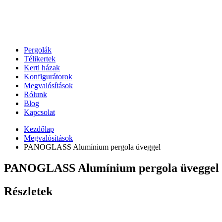
Pergolák
Télikertek
Kerti házak
Konfigurátorok
Megvalósítások
Rólunk
Blog
Kapcsolat
Kezdőlap
Megvalósítások
PANOGLASS Alumínium pergola üveggel
PANOGLASS Alumínium pergola üveggel
Részletek