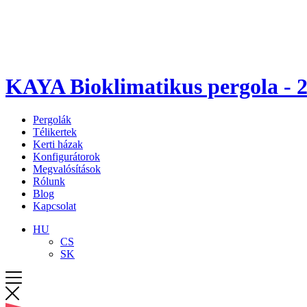
KAYA Bioklimatikus pergola - 2
Pergolák
Télikertek
Kerti házak
Konfigurátorok
Megvalósítások
Rólunk
Blog
Kapcsolat
HU
CS
SK