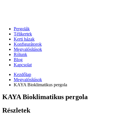
Pergolák
Télikertek
Kerti házak
Konfigurátorok
Megvalósítások
Rólunk
Blog
Kapcsolat
Kezdőlap
Megvalósítások
KAYA Bioklimatikus pergola
KAYA Bioklimatikus pergola
Részletek