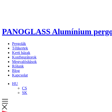
PANOGLASS Alumínium pergola 
Pergolák
Télikertek
Kerti házak
Konfigurátorok
Megvalósítások
Rólunk
Blog
Kapcsolat
HU
CS
SK