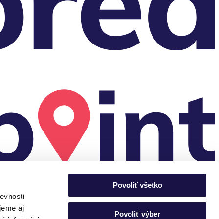
Povoliť všetko
evnosti
jeme aj
Povoliť výber