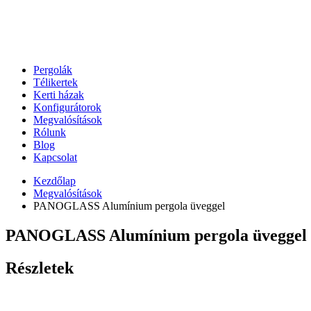
Pergolák
Télikertek
Kerti házak
Konfigurátorok
Megvalósítások
Rólunk
Blog
Kapcsolat
Kezdőlap
Megvalósítások
PANOGLASS Alumínium pergola üveggel
PANOGLASS Alumínium pergola üveggel
Részletek